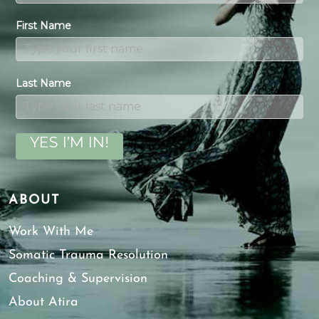
First Name
Last Name
YES I’M IN!
ABOUT
Work With Me
Somatic Trauma Resolution
Coaching & Supervision
About Atira